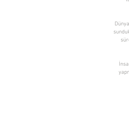
Dünya
sunduk
sür
İnsa
yapm