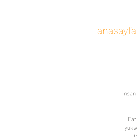
anasayfa
İnsan
Eat
yükse
t