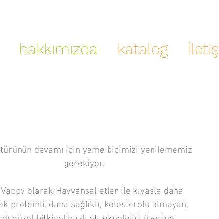
hakkımızda
katalog
İleti
Hakkımızda
 türünün devamı için yeme biçimizi yenilememiz
gerekiyor.
 Vappy olarak Hayvansal etler ile kıyasla daha
k proteinli, daha sağlıklı, kolesterolu olmayan,
adı güzel bitkisel bazlı et teknolojisi üzerine